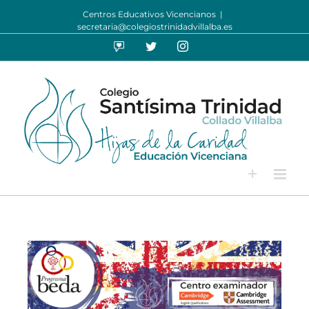
Centros Educativos Vicencianos
|
secretaria@colegiostrinidadvillalba.es